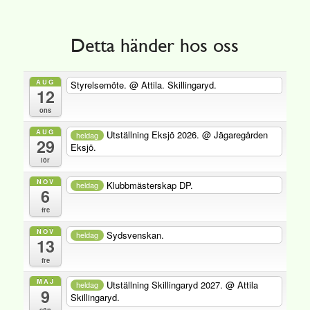
Detta händer hos oss
AUG
Styrelsemöte.
@ Attila. Skillingaryd.
12
ons
AUG
Utställning Eksjö 2026.
@ Jägaregården
heldag
29
Eksjö.
lör
NOV
Klubbmästerskap DP.
heldag
6
fre
NOV
Sydsvenskan.
heldag
13
fre
MAJ
Utställning Skillingaryd 2027.
@ Attila
heldag
9
Skillingaryd.
sön