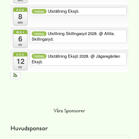
AUG
Utställning Eksjö.
heldag
8
sön
MAJ
Utstllning Skillingaryd 2028.
@ Attila.
heldag
6
Skillingaryd.
lör
AUG
Utställning Eksjö 2028.
@ Jägaregården
heldag
12
Eksjö.
lör
Våra Sponsorer
Huvudsponsor