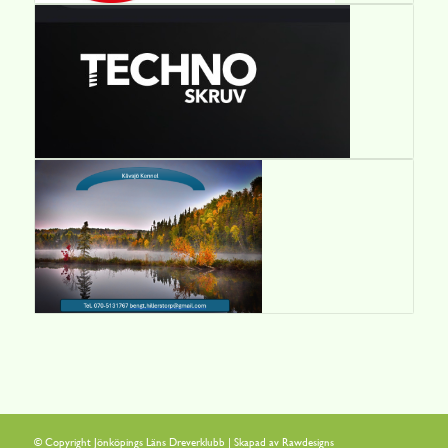
© Copyright Jönköpings Läns Dreverklubb | Skapad av
Rawdesigns