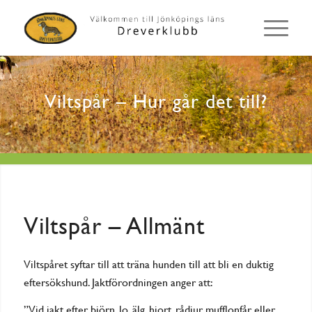
Viltspår – Hur går det till?
Viltspår – Allmänt
Viltspåret syftar till att träna hunden till att bli en duktig
eftersökshund. Jaktförordningen anger att:
”Vid jakt efter björn, lo, älg, hjort, rådjur, mufflonfår eller